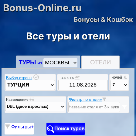
Bonus-Online.ru
Бонусы & Кэшбэк
Все туры и отели
ОТЕЛИ
ТУРЫ
из
ночей
Выбор страны
вылет c
Фильтр по отелям
Размещение
Фильтры+
Поиск туров